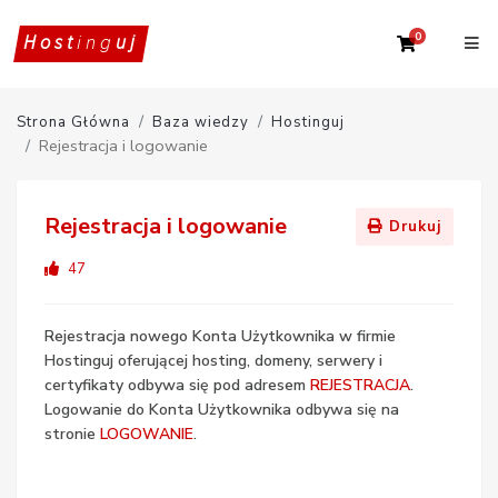
0
Twój Kosz
Host
ing
uj
Strona Główna
Baza wiedzy
Hostinguj
Rejestracja i logowanie
Rejestracja i logowanie
Drukuj
47
Rejestracja nowego Konta Użytkownika w firmie
Hostinguj oferującej hosting, domeny, serwery i
certyfikaty odbywa się pod adresem
REJESTRACJA
.
Logowanie do Konta Użytkownika odbywa się na
stronie
LOGOWANIE
.