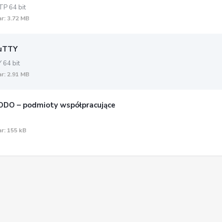
P 64 bit
r: 3.72 MB
uTTY
 64 bit
r: 2.91 MB
DO – podmioty współpracujące
r: 155 kB