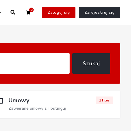
0
Twój Koszyk
Zaloguj się
Zarejestruj się
Szukaj
Umowy
2 Files
Zawierane umowy z Hostinguj