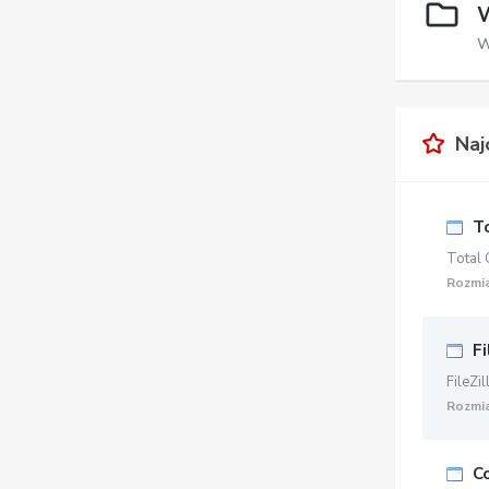
W
W
Najc
To
Total
Rozmia
Fi
FileZil
Rozmia
C