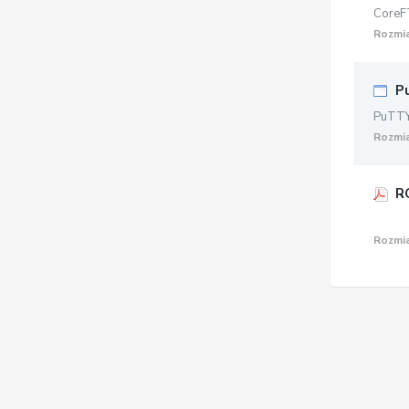
CoreFT
Rozmia
P
PuTTY
Rozmia
RO
Rozmia