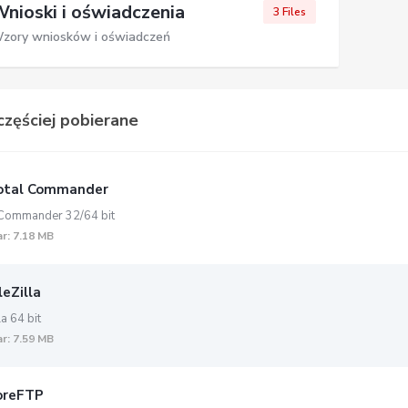
nioski i oświadczenia
3 Files
zory wniosków i oświadczeń
zęściej pobierane
tal Commander
 Commander 32/64 bit
r: 7.18 MB
leZilla
la 64 bit
r: 7.59 MB
oreFTP