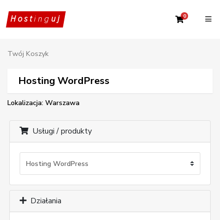
0
Twój Kosz
Host
ing
uj
Twój Koszyk
Hosting WordPress
Lokalizacja: Warszawa
Usługi / produkty
Działania