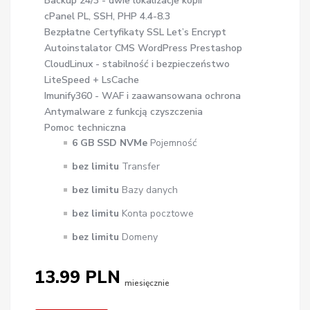
Backup 24/3 - dwie lokalizacje kopii
cPanel PL, SSH, PHP 4.4-8.3
Bezpłatne Certyfikaty SSL Let’s Encrypt
Autoinstalator CMS WordPress Prestashop
CloudLinux - stabilność i bezpieczeństwo
LiteSpeed + LsCache
Imunify360 - WAF i zaawansowana ochrona
Antymalware z funkcją czyszczenia
Pomoc techniczna
6 GB SSD NVMe
Pojemność
bez limitu
Transfer
bez limitu
Bazy danych
bez limitu
Konta pocztowe
bez limitu
Domeny
13.99 PLN
miesięcznie