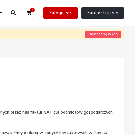
0
Twój Koszyk
Zaloguj się
Zarejestruj się
Dowiedz się więcej
anych przez nas faktur VAT dla podmiotów gospodarczych
 nazwą firmy podaną w danych kontaktowych w Panelu