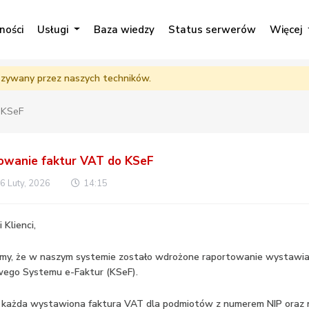
ności
Usługi
Baza wiedzy
Status serwerów
Więcej
ązywany przez naszych techników.
 KSeF
owanie faktur VAT do KSeF
 6 Luty, 2026
14:15
Klienci,
emy, że w naszym systemie zostało wdrożone raportowanie wystawi
wego Systemu e-Faktur (KSeF).
 każda wystawiona faktura VAT dla podmiotów z numerem NIP oraz