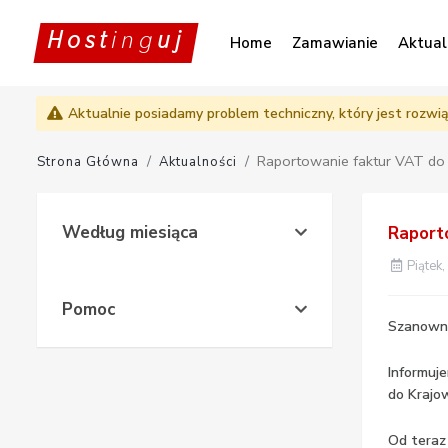
Host
ing
uj
Home
Zamawianie
Aktual
Aktualnie posiadamy problem techniczny, który jest rozwi
Raportowanie faktur VAT do
Strona Główna
Aktualności
Według miesiąca
Raport
Piątek,
Pomoc
Szanowni 
Informuj
do Krajo
Od teraz