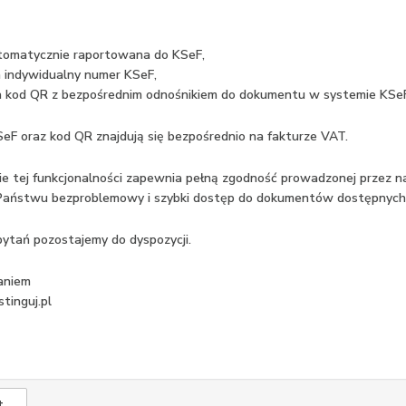
utomatycznie raportowana do KSeF,
a indywidualny numer KSeF,
a kod QR z bezpośrednim odnośnikiem do dokumentu w systemie KSeF
eF oraz kod QR znajdują się bezpośrednio na fakturze VAT.
e tej funkcjonalności zapewnia pełną zgodność prowadzonej przez na
Państwu bezproblemowy i szybki dostęp do dokumentów dostępnych
pytań pozostajemy do dyspozycji.
aniem
tinguj.pl
t