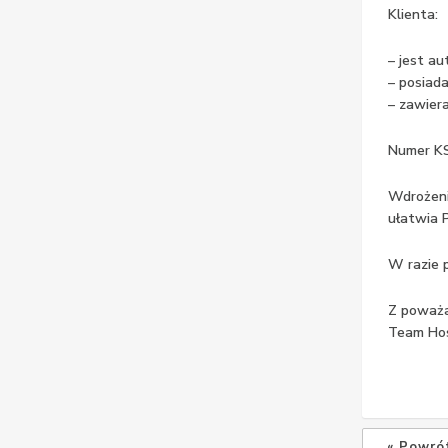
Klienta:
– jest a
– posiad
– zawier
Numer KS
Wdrożeni
ułatwia 
W razie 
Z poważ
Team Hos
« Powró