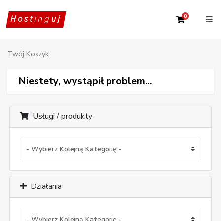
0
Twój Kosz
Host
ing
uj
Twój Koszyk
Niestety, wystąpił problem...
Usługi / produkty
Działania