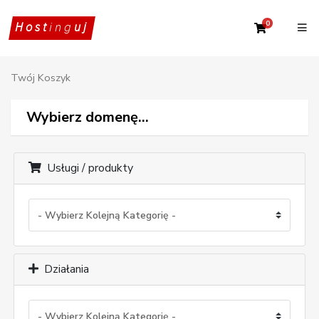
0
Twój Kosz
Host
ing
uj
Twój Koszyk
Wybierz domenę...
Usługi / produkty
Działania