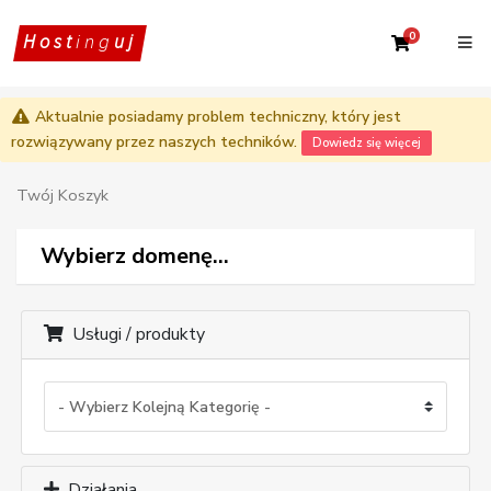
0
Twój Kosz
Host
ing
uj
Aktualnie posiadamy problem techniczny, który jest
rozwiązywany przez naszych techników.
Dowiedz się więcej
Twój Koszyk
Wybierz domenę...
Usługi / produkty
Działania