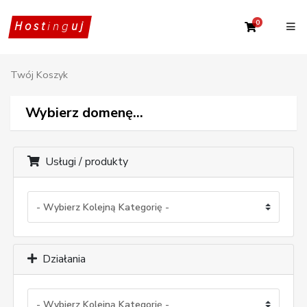
0
Twój Kosz
Host
ing
uj
Twój Koszyk
Wybierz domenę...
Usługi / produkty
Działania